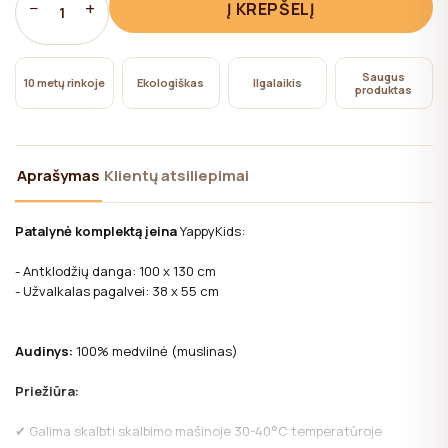
−
+
Į KREPŠELĮ
1
svetainės veikimui, kurių naudojimui naudotojo sutikimo
nereikia.
Saugus
10 metų rinkoje
Ekologiškas
Ilgalaikis
produktas
Aprašymas
Klientų atsiliepimai
Patalynė komplektą įeina
YappyKids:
- Antklodžių danga: 100 x 130 cm
- Užvalkalas pagalvei: 38 x 55 cm
Audinys:
100% medvilnė (muslinas)
Priežiūra:
✔ Galima skalbti skalbimo mašinoje 30-40°C temperatūroje