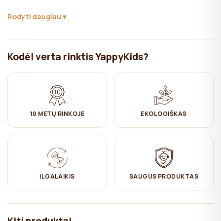
✔ NEGALIMA balinti
Rodyti daugiau
✔ Lyginti ant vidutinio karštumo (muslino nereikia lyginti, kad
išlaikytų natūralią išvaizdą)
Kodėl verta rinktis YappyKids?
✔ Džiovinti pakabinus
✔ Nevalyti sausu valymu
10 METŲ RINKOJE
EKOLOGIŠKAS
ILGALAIKIS
SAUGUS PRODUKTAS
Kiti produktai