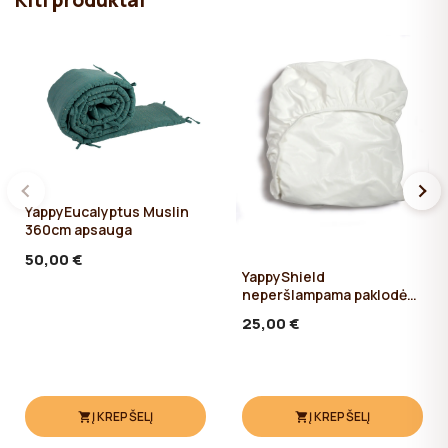
YappyEucalyptus Muslin
360cm apsauga
50,00 €
YappyShield
neperšlampama paklodė
su guma 120*60
25,00 €
Į KREPŠELĮ
Į KREPŠELĮ