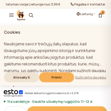
Pristatymas visoje Lietuvoje nuo 3,99 €
Pristatymas visoje Lietuv
Pagalba ir kontaktai
0
Lietuvių
rodyti viską
/
Naujagimių patalynė
/
Kits
Cookies
Naudojame savo ir trečiųjų šalių slapukus, kad
išsaugotume jūsų apsipirkimo istoriją ir surinktume
informaciją apie anksčiau įsigytus produktus, kad
YappyFriends Eucalyptus patalynė
galėtume rekomenduoti kitus produktus, kurie, mūsų
100x130 / 38x55 cm
manymu, jus galėtų sudominti. Norėdami sužinoti daugiau
★★★★★
★★★★★
4,9 (22)
apie mūsų slapukų politiką, spustelėkite mygtuką
Atsisakyti
Priimti
Sužinokite daugiau
30,40 €
38,00 €
"Sužinoti daugiau". Galite sutikti su visais slapukais
spustelėdami mygtuką "Sutikti su visais" arba atsisakyti
Mokėk šešiomis lygiomis dalimis 6 x 5.07€
jų spustelėdami mygtuką "Neleisti naudoti visų". Jei
Yra sandėlyje · Gaukite užsakymą rugpjūčio 11–12 d.
svetainės naudotojas paspaudžia mygtuką "Atsisakyti
visų", svetainėje saugomi techniniai slapukai, būtini