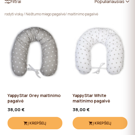
Filtrai
Populiariausias
svetainės veikimui, kurių naudojimui naudotojo sutikimo
rodyti viską
/
Nėštumo miego pagalvė/ maitinimo pagalvė
nereikia.
YappyStar Grey maitinimo
YappyStar White
pagalvė
maitinimo pagalvė
38,00 €
38,00 €
Į KREPŠELĮ
Į KREPŠELĮ