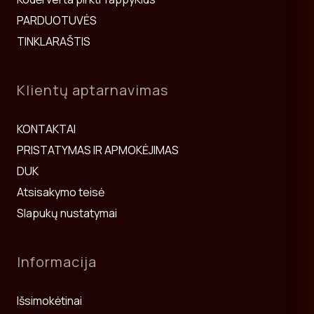
Taip pat žiūrėkite:
Vaikų lovos
,
Miegmaišiai
ir
Baldų komplektai 0+
.
PARDUOTUVĖS
TINKLARAŠTIS
Klientų aptarnavimas
KONTAKTAI
PRISTATYMAS IR APMOKĖJIMAS
DUK
Atsisakymo teisė
Slapukų nustatymai
Informacija
Išsimokėtinai