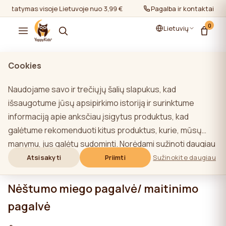
ristatymas visoje Lietuvoje nuo 3,99 €
Pristatymas visoje Lietuvo
Pagalba ir kontaktai
0
Lietuvių
Cookies
Naudojame savo ir trečiųjų šalių slapukus, kad
išsaugotume jūsų apsipirkimo istoriją ir surinktume
informaciją apie anksčiau įsigytus produktus, kad
galėtume rekomenduoti kitus produktus, kurie, mūsų
manymu, jus galėtų sudominti. Norėdami sužinoti daugiau
apie mūsų slapukų politiką, spustelėkite mygtuką
Atsisakyti
Priimti
Sužinokite daugiau
"Sužinoti daugiau". Galite sutikti su visais slapukais
spustelėdami mygtuką "Sutikti su visais" arba atsisakyti
Nėštumo miego pagalvė/ maitinimo
jų spustelėdami mygtuką "Neleisti naudoti visų". Jei
pagalvė
svetainės naudotojas paspaudžia mygtuką "Atsisakyti
visų", svetainėje saugomi techniniai slapukai, būtini