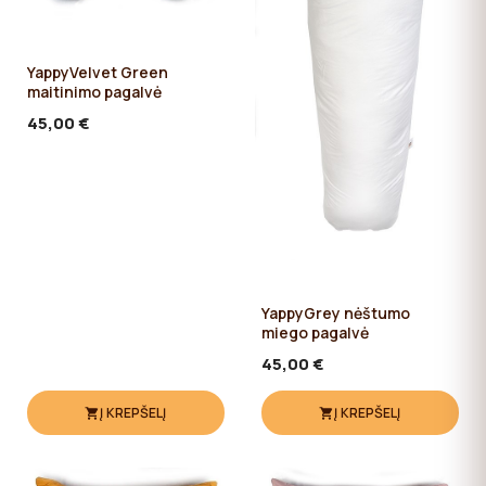
YappyVelvet Green
maitinimo pagalvė
45,00 €
YappyGrey nėštumo
miego pagalvė
45,00 €
Į KREPŠELĮ
Į KREPŠELĮ