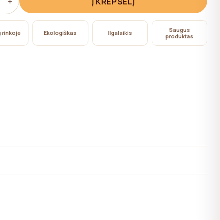
+
Į KREPŠELĮ
Saugus
 rinkoje
Ekologiškas
Ilgalaikis
produktas