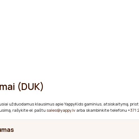
imai (DUK)
usiai užduodamus klausimus apie YappyKids gaminius, atsiskaitymą, prista
simą, rašykite el. paštu
sales@yappy.lv
arba skambinkite telefonu
+371 
gumas