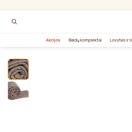
Akcijos
Baldų komplektai
Lovytės ir 