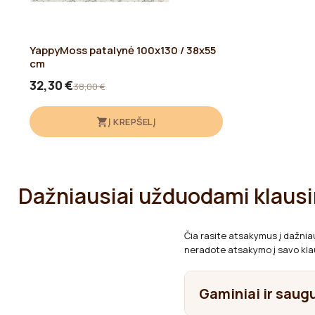
YappyMoss patalynė 100x130 / 38x55
cm
32,30 €
38,00 €
Į KREPŠELĮ
Dažniausiai užduodami klaus
Čia rasite atsakymus į dažnia
neradote atsakymo į savo klau
Gaminiai ir sau