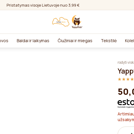
Pristatymas visoje Lietuvoje nuo 3,99 €
lovos
Baldai ir laikymas
Čiužiniai ir miegas
Tekstilė
Kole
rodyti vis
Yapp
★★★
★★★
50,
Artimia
užsaky