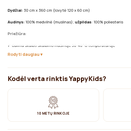
Dydžiai:
30 cm x 360 cm (lovytė 120 x 60 cm)
Audinys:
100% medvilnė (muslinas);
užpildas
: 100% poliesteris
Priežiūra:
✔ Galima skalbti skalbimo mašinoje 30-40°C temperatūroje
Rodyti daugiau
✔ NEGALIMA balinti
✔ Lyginti ant vidutinio karštumo (muslino nereikia lyginti, kad išlaik
Kodėl verta rinktis YappyKids?
✔ Džiovinti pakabinus
✔ Nevalyti sausu valymu
10 METŲ RINKOJE