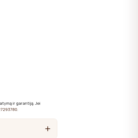
tymą ir garantiją. Jei
27293780
.