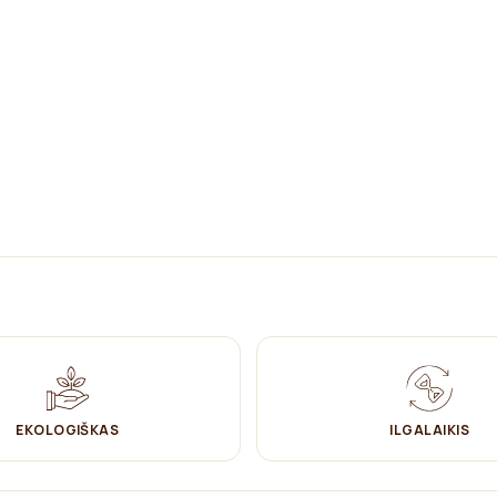
ytų natūralią išvaizdą)
EKOLOGIŠKAS
ILGALAIKIS