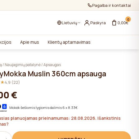
Pagalba ir kontaktai
0
Lietuvių
Paskyra
0,00€
kcijos
Apie mus
Klientų aptarnavimas
ką
/
Naujagimių patalynė
/
Apsaugas
yMokka Muslin 360cm apsauga
★★
★★
4,9 (22)
00 €
Mokėk šešiomis lygiomis dalimis 6 x 8.33€
usias planuojamas prieinamumas: 28.08.2026. Išankstinis
mas?