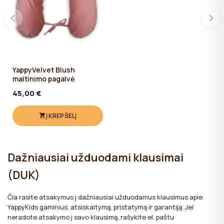
YappyVelvet Blush
maitinimo pagalvė
45,00 €
Į KREPŠELĮ
Dažniausiai užduodami klausimai
(DUK)
Čia rasite atsakymus į dažniausiai užduodamus klausimus apie
YappyKids gaminius, atsiskaitymą, pristatymą ir garantiją. Jei
neradote atsakymo į savo klausimą, rašykite el. paštu