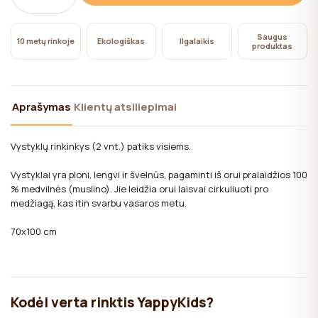
svetainės veikimui, kurių naudojimui naudotojo sutikimo
nereikia.
Saugus
10 metų rinkoje
Ekologiškas
Ilgalaikis
produktas
Aprašymas
Klientų atsiliepimai
Vystyklų rinkinkys (2 vnt.) patiks visiems.
Vystyklai yra ploni, lengvi ir švelnūs, pagaminti iš orui pralaidžios 100
% medvilnės (muslino). Jie leidžia orui laisvai cirkuliuoti pro
medžiagą, kas itin svarbu vasaros metu.
70x100 cm
Kodėl verta rinktis YappyKids?