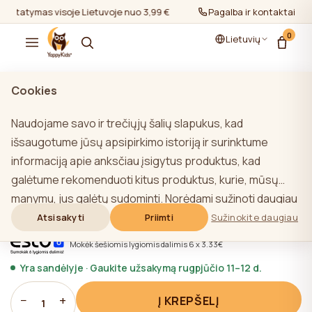
Pristatymas visoje Lietuvoje nuo 3,99 €
Pristatymas visoje Lietuv
Pagalba ir kontaktai
0
Lietuvių
rodyti viską
/
Naujagimių patalynė
/
Vystyklų
Cookies
TOP
Naudojame savo ir trečiųjų šalių slapukus, kad
išsaugotume jūsų apsipirkimo istoriją ir surinktume
informaciją apie anksčiau įsigytus produktus, kad
Yappy Blush&Blanc Vystyklų rinkinys
galėtume rekomenduoti kitus produktus, kurie, mūsų
★★★★★
★★★★★
4,9 (22)
manymu, jus galėtų sudominti. Norėdami sužinoti daugiau
20,00 €
apie mūsų slapukų politiką, spustelėkite mygtuką
Atsisakyti
Priimti
Sužinokite daugiau
"Sužinoti daugiau". Galite sutikti su visais slapukais
Mokėk šešiomis lygiomis dalimis 6 x 3.33€
spustelėdami mygtuką "Sutikti su visais" arba atsisakyti
Yra sandėlyje · Gaukite užsakymą rugpjūčio 11–12 d.
jų spustelėdami mygtuką "Neleisti naudoti visų". Jei
svetainės naudotojas paspaudžia mygtuką "Atsisakyti
−
+
Į KREPŠELĮ
1
visų", svetainėje saugomi techniniai slapukai, būtini