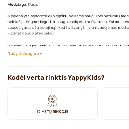
Medžiaga:
Pušis
Mediena yra apdorota ekologišku, vaikams saugiu bei natūraliu medi
neleidžia drėgmei įsigerti ir saugo baldą nuo nešvarumų. Kai medieno
sausus garsus (traškėjimą), kad to išvengti - yra naudojamas medien
kuomet naudojatės baldu.
Šie baldai yra pagaminti iš FSC sertifikuotos medienos. FSC sertifik
kurie teikia aplinkos, socialines ir ekonomines naudas.
Rodyti daugiau
Priežiūra:
✔ Valyti su drėgna medvilnine šluoste Tada sausai nušluostyti.
Kodėl verta rinktis YappyKids?
10 METŲ RINKOJE