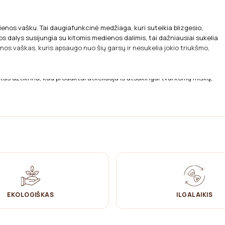
enos vašku. Tai daugiafunkcinė medžiaga, kuri suteikia blizgesio,
s dalys susijungia su kitomis medienos dalimis, tai dažniausiai sukelia
os vaškas, kuris apsaugo nuo šių garsų ir nesukelia jokio triukšmo,
atas užtikrina, kad produktai atkeliauja iš atsakingai tvarkomų miškų,
EKOLOGIŠKAS
ILGALAIKIS