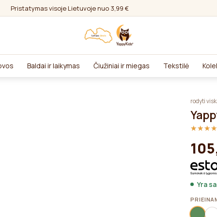
Pristatymas visoje Lietuvoje nuo 3,99 €
lovos
Baldai ir laikymas
Čiužiniai ir miegas
Tekstilė
Kole
rodyti vis
Yapp
★★★
★★★
105
Yra s
PRIEINA