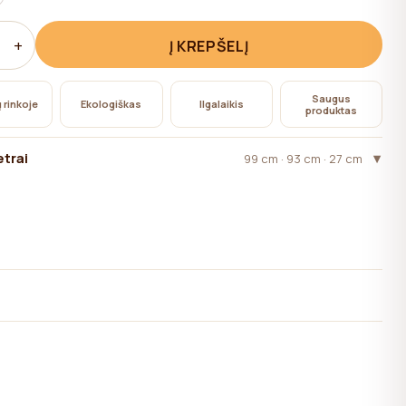
+
Į KREPŠELĮ
Saugus
 rinkoje
Ekologiškas
Ilgalaikis
produktas
trai
99 cm · 93 cm · 27 cm