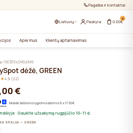
Pagalba ir kontaktai
0
Lietuvių
Paskyra
0,00€
kcijos
Apie mus
Klientų aptarnavimas
ką
/
DĖŽĖS LOVELĖMS
ySpot dėžė, GREEN
★★
★★
4,9 (22)
,00 €
Mokėk šešiomis lygiomis dalimis 6 x 17.50€
andėlyje · Gaukite užsakymą rugpjūčio 10–11 d.
MA SPALVA — GREEN