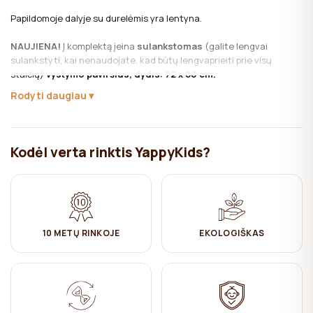
Papildomoje dalyje su durelėmis yra lentyna.
NAUJIENA!
Į komplektą įeina
sulankstomas
(galite lengvai
sulankstyti, kai nenaudojate, kad būtų lengvaprieiti prie visų
stalčių)
vystymo paviršius, dydis: 72 x 80 cm.
Rodyti daugiau
Vystymo paviršius yra nuimamas, todėl jums nereikės keisti
komodos, kai kūdikis paaugs.
Medžiaga:
Bukas, MDF, medžio drožlių plokštės.
Kodėl verta rinktis YappyKids?
Lakai ir dažai vandens pagrindu.
Priežiūra:
✔ Valyti su drėgna medvilnine šluoste Tada sausai nušluostyti.
10 METŲ RINKOJE
EKOLOGIŠKAS
Stalčiaus dydis:
68 cm x 36 cm x 10 cm
YappyÉtude kolekcija
Etiudas yra muzikinis kūrinys, skirtas techninių įgūdžių lavinimui.