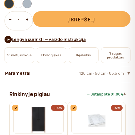
svetainės veikimui, kurių naudojimui naudotojo sutikimo
nereikia.
−
+
Į KREPŠELĮ
1
Lengva surinkti — vaizdo instrukcija
▶
Saugus
10 metų rinkoje
Ekologiškas
Ilgalaikis
produktas
Parametrai
120 сm · 50 cm · 85,5 cm
Rinkinyje pigiau
▾
— Sutaupote
91,00 €
-15%
-5%