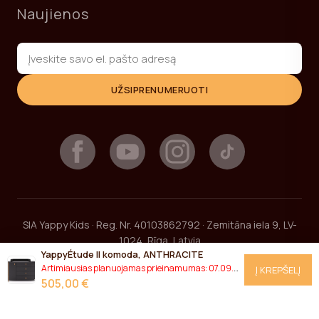
Naujienos
UŽSIPRENUMERUOTI
SIA Yappy Kids · Reg. Nr. 40103862792 · Zemitāna iela 9, LV-
1024, Rīga, Latvia
YappyÉtude II komoda, ANTHRACITE
+371 27293780
sales@yappy.lv
Artimiausias planuojamas prieinamumas: 07.09.2026. Išankstinis užsakymas?
Į KREPŠELĮ
505,00 €
2026 © YappyKids