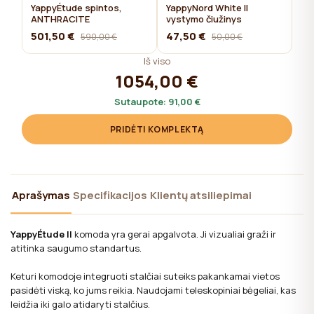
YappyÉtude spintos,
YappyNord White II
ANTHRACITE
vystymo čiužinys
501,50 €
47,50 €
590,00 €
50,00 €
Iš viso
1054,00 €
Sutaupote:
91,00 €
PRIDĖTI KOMPLEKTĄ
Aprašymas
Specifikacijos
Klientų atsiliepimai
YappyÉtude II
komoda yra gerai apgalvota. Ji vizualiai graži ir
atitinka saugumo standartus.
Keturi komodoje integruoti stalčiai suteiks pakankamai vietos
pasidėti viską, ko jums reikia. Naudojami teleskopiniai bėgeliai, kas
leidžia iki galo atidaryti stalčius.