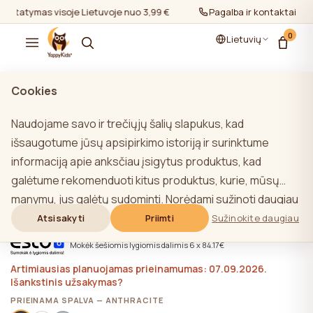
Pristatymas visoje Lietuvoje nuo 3,99 €
Pristatymas visoje Lietuv
Pagalba ir kontaktai
0
Lietuvių
rodyti viską
/
Komodos
Cookies
Naudojame savo ir trečiųjų šalių slapukus, kad
išsaugotume jūsų apsipirkimo istoriją ir surinktume
informaciją apie anksčiau įsigytus produktus, kad
YappyÉtude II komoda, ANTHRACITE
galėtume rekomenduoti kitus produktus, kurie, mūsų
★★★★★
★★★★★
4,9 (22)
manymu, jus galėtų sudominti. Norėdami sužinoti daugiau
505,00 €
apie mūsų slapukų politiką, spustelėkite mygtuką
Atsisakyti
Priimti
Sužinokite daugiau
"Sužinoti daugiau". Galite sutikti su visais slapukais
Mokėk šešiomis lygiomis dalimis 6 x 84.17€
spustelėdami mygtuką "Sutikti su visais" arba atsisakyti
Artimiausias planuojamas prieinamumas: 07.09.2026.
jų spustelėdami mygtuką "Neleisti naudoti visų". Jei
Išankstinis užsakymas?
svetainės naudotojas paspaudžia mygtuką "Atsisakyti
PRIEINAMA SPALVA — ANTHRACITE
visų", svetainėje saugomi techniniai slapukai, būtini