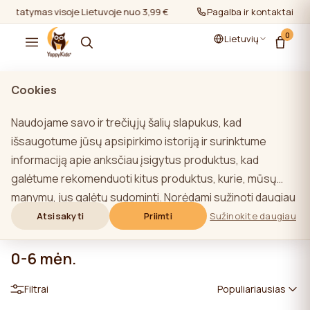
Pristatymas visoje Lietuvoje nuo 3,99 €
Pristatymas visoje Lietuv
Pagalba ir kontaktai
0
Lietuvių
Cookies
Naudojame savo ir trečiųjų šalių slapukus, kad
išsaugotume jūsų apsipirkimo istoriją ir surinktume
informaciją apie anksčiau įsigytus produktus, kad
galėtume rekomenduoti kitus produktus, kurie, mūsų
manymu, jus galėtų sudominti. Norėdami sužinoti daugiau
apie mūsų slapukų politiką, spustelėkite mygtuką
Atsisakyti
Priimti
Sužinokite daugiau
"Sužinoti daugiau". Galite sutikti su visais slapukais
spustelėdami mygtuką "Sutikti su visais" arba atsisakyti
0-6 mėn.
jų spustelėdami mygtuką "Neleisti naudoti visų". Jei
Filtrai
Populiariausias
svetainės naudotojas paspaudžia mygtuką "Atsisakyti
visų", svetainėje saugomi techniniai slapukai, būtini