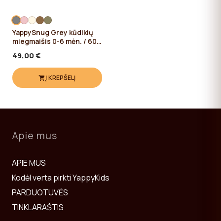
YappySnug Grey kūdikių
miegmaišis 0-6 mėn. / 60
cm
49,00 €
Į KREPŠELĮ
Apie mus
APIE MUS
Kodėl verta pirkti YappyKids
PARDUOTUVĖS
TINKLARAŠTIS