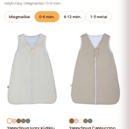
rodyti viską
/
Miegmaišiai
/
0-6 mėn.
svetainės veikimui, kurių naudojimui naudotojo sutikimo
nereikia.
Miegmaišiai
0-6 mėn.
6-12 mėn.
1-3 metai
YappySnug Ivory kūdikių
YappySnug Cappuccino