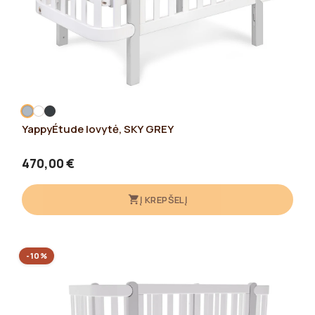
YappyÉtude lovytė, SKY GREY
470,00 €
Į KREPŠELĮ
-10%