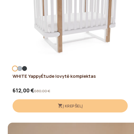
WHITE YappyÉtude lovytė komplektas
612,00 €
680,00 €
Į KREPŠELĮ