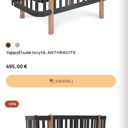
YappyÉtude lovytė, ANTHRACITE
495,00 €
Į KREPŠELĮ
-10%