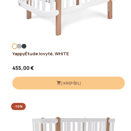
YappyÉtude lovytė, WHITE
455,00 €
Į KREPŠELĮ
-10%