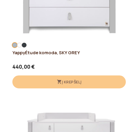
YappyÉtude komoda, SKY GREY
440,00 €
Į KREPŠELĮ