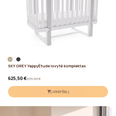
SKY GREY YappyÉtude lovytė komplektas
625,50 €
695,00 €
Į KREPŠELĮ