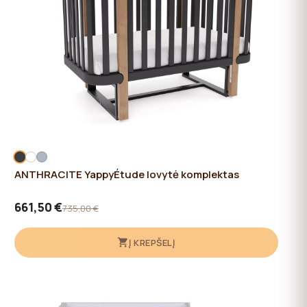
ANTHRACITE YappyÉtude lovytė komplektas
661,50 €
735,00 €
Į KREPŠELĮ