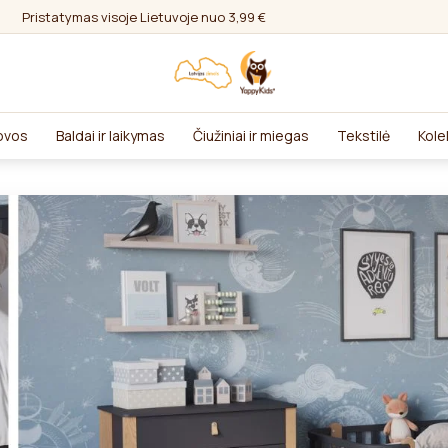
Pristatymas visoje Lietuvoje nuo 3,99 €
lovos
Baldai ir laikymas
Čiužiniai ir miegas
Tekstilė
Kole