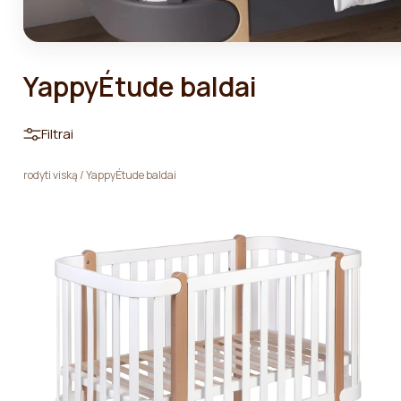
YappyÉtude baldai
Filtrai
rodyti viską
/
YappyÉtude baldai