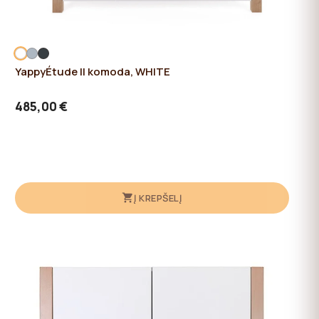
YappyÉtude II komoda, WHITE
485,00 €
Į KREPŠELĮ