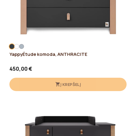
YappyÉtude komoda, ANTHRACITE
450,00 €
Į KREPŠELĮ