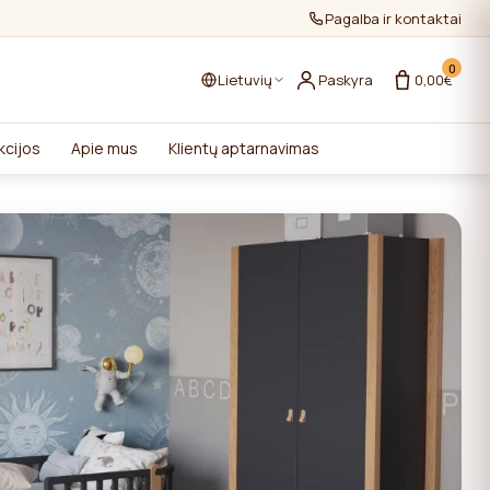
Pagalba ir kontaktai
0
Lietuvių
Paskyra
0,00€
kcijos
Apie mus
Klientų aptarnavimas