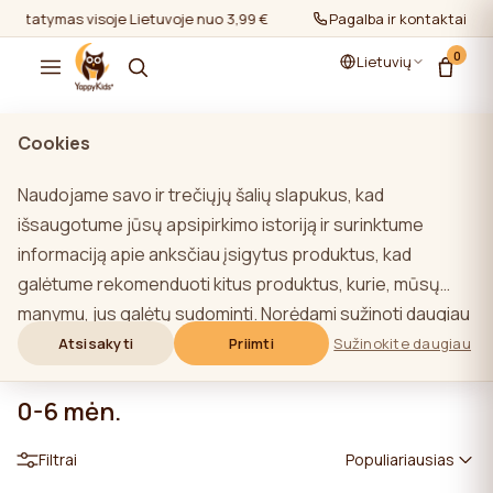
Pristatymas visoje Lietuvoje nuo 3,99 €
Pristatymas visoje Lietuv
Pagalba ir kontaktai
0
Lietuvių
Cookies
Naudojame savo ir trečiųjų šalių slapukus, kad
išsaugotume jūsų apsipirkimo istoriją ir surinktume
informaciją apie anksčiau įsigytus produktus, kad
galėtume rekomenduoti kitus produktus, kurie, mūsų
manymu, jus galėtų sudominti. Norėdami sužinoti daugiau
apie mūsų slapukų politiką, spustelėkite mygtuką
Atsisakyti
Priimti
Sužinokite daugiau
"Sužinoti daugiau". Galite sutikti su visais slapukais
spustelėdami mygtuką "Sutikti su visais" arba atsisakyti
0-6 mėn.
jų spustelėdami mygtuką "Neleisti naudoti visų". Jei
Filtrai
Populiariausias
svetainės naudotojas paspaudžia mygtuką "Atsisakyti
visų", svetainėje saugomi techniniai slapukai, būtini