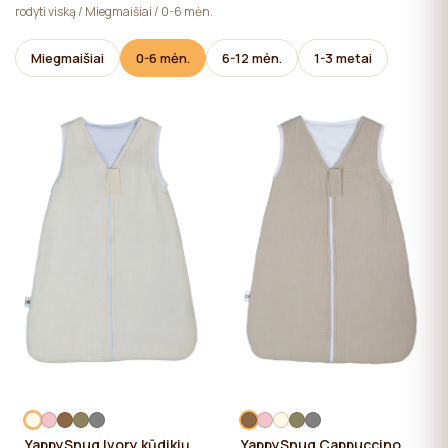
rodyti viską
/
Miegmaišiai
/
0-6 mėn.
svetainės veikimui, kurių naudojimui naudotojo sutikimo
nereikia.
Miegmaišiai
0-6 mėn.
6-12 mėn.
1-3 metai
YappySnug Ivory kūdikių
YappySnug Cappuccino