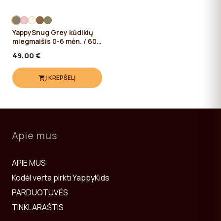
YappySnug Grey kūdikių
miegmaišis 0-6 mėn. / 60
cm
49,00 €
Į KREPŠELĮ
Apie mus
APIE MUS
Kodėl verta pirkti YappyKids
PARDUOTUVĖS
TINKLARAŠTIS